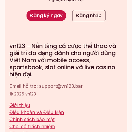
Đăng ký ngay
Đăng nhập
vn123 - Nền tảng cá cược thể thao và
giải trí đa dạng dành cho người dùng
Việt Nam với mobile access,
sportsbook, slot online và live casino
hiện đại.
Email hỗ trợ:
support@vn123.bar
© 2026 vn123
Giới thiệu
Điều khoản và Điều kiện
Chính sách bảo mật
Chơi có trách nhiệm