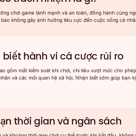
ường chơi game lành mạnh và an toàn, đồng hành cùng ngườ
m bảo không gây ảnh hưởng tiêu cực đến cuộc sống cá nhân
biết hành vi cá cược rủi ro
o gồm mất kiểm soát khi chơi, chi tiêu vượt mức cho phép,
hân và các mối quan hệ xã hội. Nhận biết sớm giúp bạn kịp
hạn thời gian và ngân sách
iêu và khoảng thời gian chơi cụ thể trước khi bắt đầu, khôn