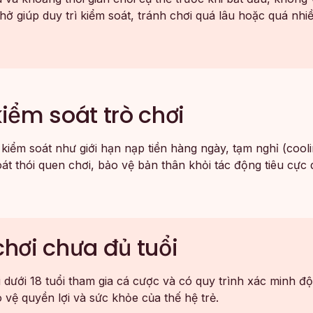
ở giúp duy trì kiểm soát, tránh chơi quá lâu hoặc quá nhiề
kiểm soát trò chơi
kiểm soát như giới hạn nạp tiền hàng ngày, tạm nghỉ (cooling
át thói quen chơi, bảo vệ bản thân khỏi tác động tiêu cực 
chơi chưa đủ tuổi
dưới 18 tuổi tham gia cá cược và có quy trình xác minh đ
 vệ quyền lợi và sức khỏe của thế hệ trẻ.