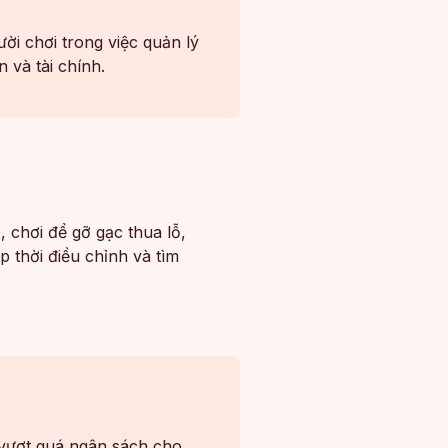
i chơi trong việc quản lý
 và tài chính.
 chơi để gỡ gạc thua lỗ,
 thời điều chỉnh và tìm
g vượt quá ngân sách cho