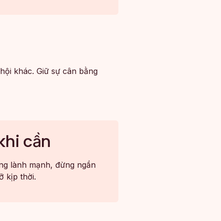
 hội khác. Giữ sự cân bằng
khi cần
ông lành mạnh, đừng ngần
 kịp thời.