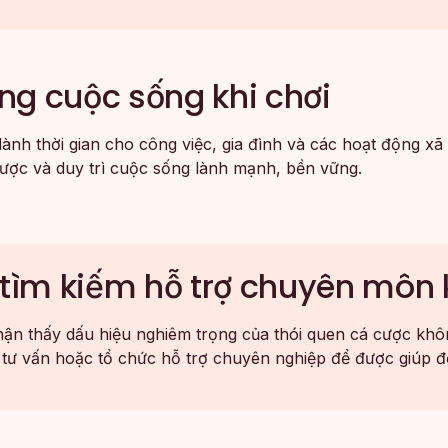
ằng cuộc sống khi chơi
dành thời gian cho công việc, gia đình và các hoạt động xã
cược và duy trì cuộc sống lành mạnh, bền vững.
tìm kiếm hỗ trợ chuyên môn 
ận thấy dấu hiệu nghiêm trọng của thói quen cá cược kh
 tư vấn hoặc tổ chức hỗ trợ chuyên nghiệp để được giúp đỡ