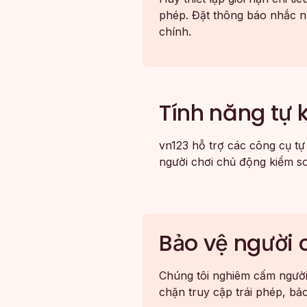
phép. Đặt thông báo nhắc nh
chính.
Tính năng tự 
vn123 hỗ trợ các công cụ tự 
người chơi chủ động kiểm so
Bảo vệ người 
Chúng tôi nghiêm cấm người 
chặn truy cập trái phép, bảo