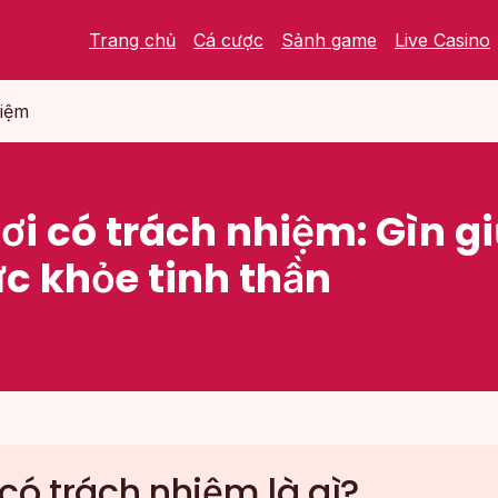
Trang chủ
Cá cược
Sảnh game
Live Casino
hiệm
ơi có trách nhiệm: Gìn g
c khỏe tinh thần
có trách nhiệm là gì?